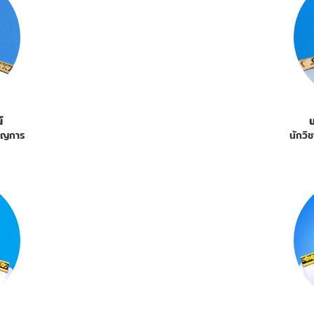
์
น
าญการ
นักว