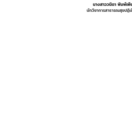
นางสาววนิดา พิมพ์เพี
นักวิชาการสาธารณสุขปฏิบั