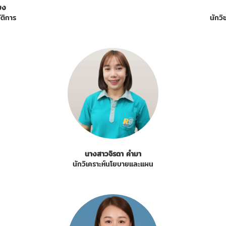
ยง
ติการ
นักว
นางสาวจิรดา คำมา
นักวิเคราะห์นโยบายและแผน