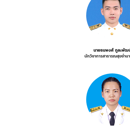
นายธนพงศ์ กูละพัฒน
นักวิชาการสาธารณสุขชำน