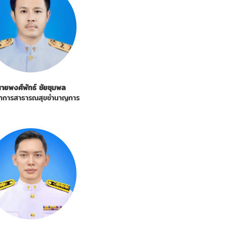
ายพงศ์พัทธ์ ชัยชุมพล
ิชาการสาธารณสุขชำนาญการ